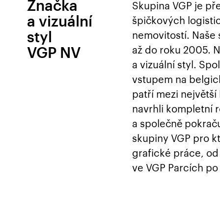
Značka
Skupina VGP je př
a vizuální
špičkových logisti
nemovitostí. Naše
styl
až do roku 2005. Na
VGP NV
a vizuální styl. Sp
vstupem na belgic
patří mezi největší
navrhli kompletní 
a společně pokraču
skupiny VGP pro kt
grafické práce, od
ve VGP Parcích po