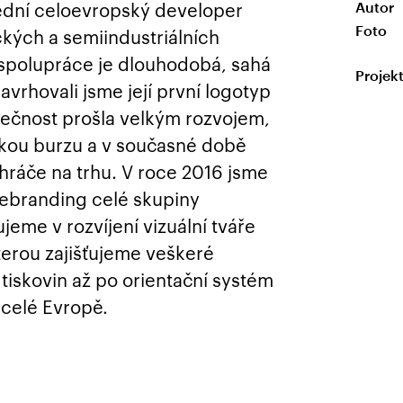
ední celoevropský developer
Autor
Foto
ckých a semiindustriálních
 spolupráce je dlouhodobá, sahá
Projek
vrhovali jsme její první logotyp
olečnost prošla velkým rozvojem,
kou burzu a v současné době
 hráče na trhu. V roce 2016 jsme
rebranding celé skupiny
jeme v rozvíjení vizuální tváře
erou zajišťujeme veškeré
 tiskovin až po orientační systém
 celé Evropě.