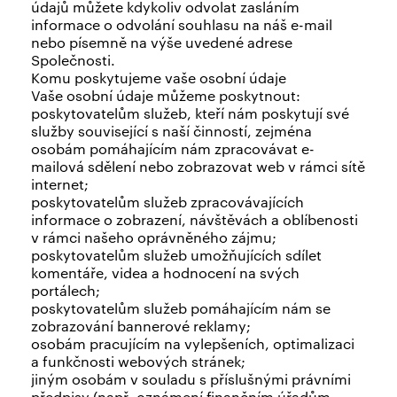
údajů můžete kdykoliv odvolat zasláním
informace o odvolání souhlasu na náš e-mail
nebo písemně na výše uvedené adrese
Společnosti.
Komu poskytujeme vaše osobní údaje
Vaše osobní údaje můžeme poskytnout:
poskytovatelům služeb, kteří nám poskytují své
služby související s naší činností, zejména
osobám pomáhajícím nám zpracovávat e-
mailová sdělení nebo zobrazovat web v rámci sítě
internet;
poskytovatelům služeb zpracovávajících
informace o zobrazení, návštěvách a oblíbenosti
v rámci našeho oprávněného zájmu;
poskytovatelům služeb umožňujících sdílet
komentáře, videa a hodnocení na svých
portálech;
poskytovatelům služeb pomáhajícím nám se
zobrazování bannerové reklamy;
osobám pracujícím na vylepšeních, optimalizaci
a funkčnosti webových stránek;
jiným osobám v souladu s příslušnými právními
předpisy (např. oznámení finančním úřadům