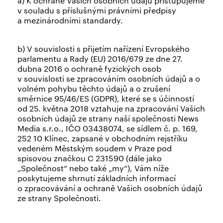
a) K ochraně Vašich osobních údajů přistupujeme
v souladu s příslušnými právními předpisy
a mezinárodními standardy.
b) V souvislosti s přijetím nařízení Evropského
parlamentu a Rady (EU) 2016/679 ze dne 27.
dubna 2016 o ochraně fyzických osob
v souvislosti se zpracováním osobních údajů a o
volném pohybu těchto údajů a o zrušení
směrnice 95/46/ES (GDPR), které se s účinností
od 25. května 2018 vztahuje na zpracování Vašich
osobních údajů ze strany naší společnosti News
Media s.r.o., IČO 03438074, se sídlem č. p. 169,
252 10 Klínec, zapsané v obchodním rejstříku
vedeném Městským soudem v Praze pod
spisovou značkou C 231590 (dále jako
„Společnost“ nebo také „my“), Vám níže
poskytujeme shrnutí základních informací
o zpracovávání a ochraně Vašich osobních údajů
ze strany Společnosti.