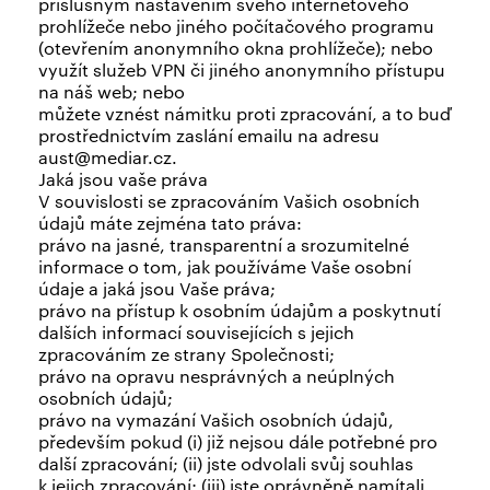
příslušným nastavením svého internetového
prohlížeče nebo jiného počítačového programu
(otevřením anonymního okna prohlížeče); nebo
využít služeb VPN či jiného anonymního přístupu
na náš web; nebo
můžete vznést námitku proti zpracování, a to buď
prostřednictvím zaslání emailu na adresu
aust@mediar.cz.
Jaká jsou vaše práva
V souvislosti se zpracováním Vašich osobních
údajů máte zejména tato práva:
právo na jasné, transparentní a srozumitelné
informace o tom, jak používáme Vaše osobní
údaje a jaká jsou Vaše práva;
právo na přístup k osobním údajům a poskytnutí
dalších informací souvisejících s jejich
zpracováním ze strany Společnosti;
právo na opravu nesprávných a neúplných
osobních údajů;
právo na vymazání Vašich osobních údajů,
především pokud (i) již nejsou dále potřebné pro
další zpracování; (ii) jste odvolali svůj souhlas
k jejich zpracování; (iii) jste oprávněně namítali