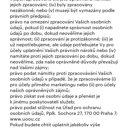
jejich zpracování; (iv) byly zpracovány
nezákonně; nebo (v) musejí být vymazány podle
právních předpisů;
právo na omezení zpracování Vašich osobních
údajů, pokud (i) napadnete správnost osobních
údajů po dobu, dokud neověříme jejich
správnost; (ii) zpracování je protizákonné; (iii) je
už nepotřebujeme, ale údaje potřebujete Vy pro
účely uplatnění Vašich právních nároků nebo (iv)
namítáte proti jejich zpracování po dobu, dokud
neověříme, zda naše oprávněné důvody převažují
nad Vašimi zájmy;
právo podat námitky proti zpracovávání Vašich
osobních údajů v případě, že je zpracováváme (i)
pro účely přímého marketingu nebo (ii) pro účely
našich oprávněných zájmů;
právo získat své osobní údaje a přenést je
k jinému poskytovateli služeb;
právo podat stížnost na Úřad pro ochranu
osobních údajů, Pplk. Sochora 27, 170 00 Praha 7;
www.uoou.cz
Pokud budete chtít uplatnit jakékoliv výše